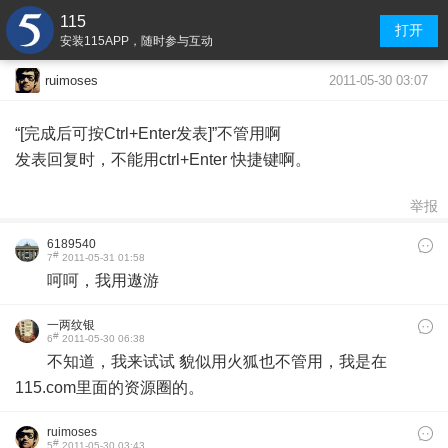
115
打开
安装115APP，随时参与互动
2011-05-30 03:07
ruimoses
“[完成后可按Ctrl+Enter发表]”不管用啊
发表回复时，不能用ctrl+Enter 快捷键啊。
举报
6189540
#
7
2011-05-31 01:58
呵呵，我用遨游
一两纹银
#
6
2011-05-30 06:38
不知道，我来试试 貌似用火狐也不管用，我是在
115.com里面的资源圈的。
ruimoses
#
5
2011-05-30 03:43