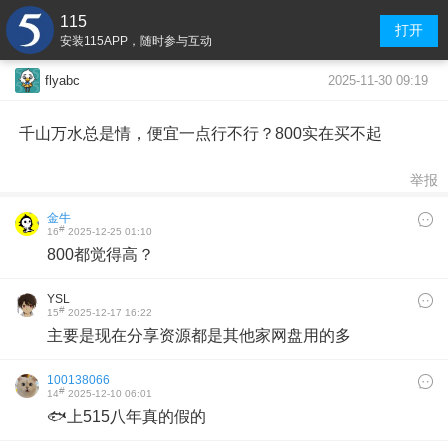
115
打开
安装115APP，随时参与互动
2025-11-30 09:19
flyabc
千山万水总是情，便宜一点行不行？800实在买不起
举报
金牛
#
16
2025-12-25 01:10
800都觉得高？
YSL
#
15
2025-12-17 16:22
主要是现在分享资源都是其他家网盘用的多
100138066
#
14
2025-12-10 06:01
🐟上515八年真的假的