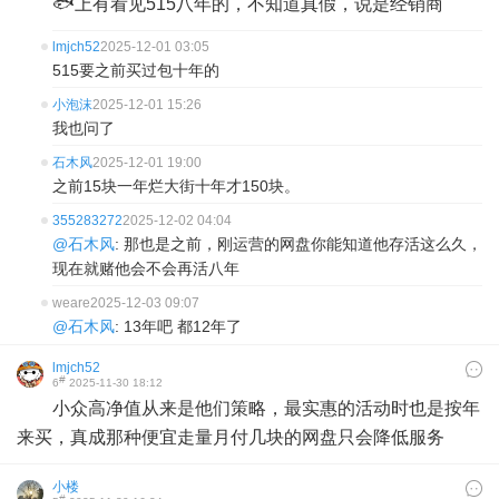
🐟上有看见515八年的，不知道真假，说是经销商
lmjch52
2025-12-01 03:05
515要之前买过包十年的
小泡沫
2025-12-01 15:26
我也问了
石木风
2025-12-01 19:00
之前15块一年烂大街十年才150块。
355283272
2025-12-02 04:04
@石木风
: 那也是之前，刚运营的网盘你能知道他存活这么久，
现在就赌他会不会再活八年
weare
2025-12-03 09:07
@石木风
: 13年吧 都12年了
lmjch52
#
6
2025-11-30 18:12
小众高净值从来是他们策略，最实惠的活动时也是按年
来买，真成那种便宜走量月付几块的网盘只会降低服务
小楼
#