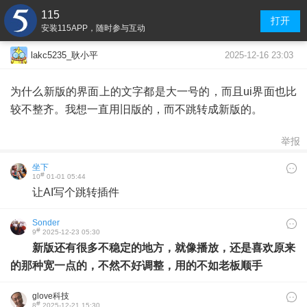
115
打开
安装115APP，随时参与互动
2025-12-16 23:03
lakc5235_耿小平
为什么新版的界面上的文字都是大一号的，而且ui界面也比
较不整齐。我想一直用旧版的，而不跳转成新版的。
举报
坐下
#
10
01-01 05:44
让AI写个跳转插件
Sonder
#
9
2025-12-23 05:30
新版还有很多不稳定的地方，就像播放，还是喜欢原来
的那种宽一点的，不然不好调整，用的不如老板顺手
glove科技
#
8
2025-12-21 15:30