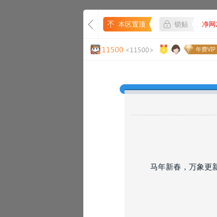
本区置顶
锁贴
净网2
11500
<11500>
年费VIP
马年新春，万象更新