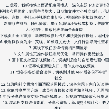
1. 我看、我听模块全面适配暗黑模式，深色主题下浏览更舒
 文件列表布局优化，标题字号增大，日期和文件大小独立成行，信
支持列表、宫格、序列三种视图自由切换，视频缩略图加载更稳定
优化：新增顺序播放、随机播放、单个音频循环等模式切换，关联
大小排序，播放列表界面全面刷新
 云下载页面全面重排，新增卸载影片卡片和快捷操作按钮，返回
6. 最近操作页为原生实现，加载速度更快，文件行新增属性查
7. 离线下载任务详情新增日期显示
8. 文件属性页操作按钮布局优化，常用操作更易触达
9. 画中画支持更多视频格式，切换到后台时自动启动画中画
10. 记事恢复新建入口，附件支持在线预览
11. 恒备份备份后台读棒，切换到其他 APP 后备份不中断
社交
12. 江湖和社交模块全面适配暗黑模式，深色主题下内容阅读更
13. 家庭共享界面升级，成员可直接预览图片和音视频，无需再
14. 链接分享详情页支持传输路线展示、音视频在线播放和分享设
15. 漂流瓶支持详情查看、分享和举报，新增照片统计和回收
生活