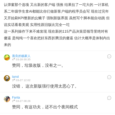
认弹窗那个选项 又出新的客户端 强推 结果拉了一坨大的 一计算机
系二年级学生拿AI都能比你们做新客户端的程序员会写 现在过完年
又开始刷KPI整新的幺蛾子 强制新版界面 虽然写个脚本能自动跳 但
说实话看着美观 实用性跟旧版比完全一坨
这一系列操作下来不难发现 现在新的115产品决策层领导里绝对有
傻逼 是纯纯一个喜欢把好东西折腾没的傻逼 估计大概率是体制内出
来的
善良的杨家人
#
4
03-28 00:35
赞同，垃圾改版，没有之一。
lanst
#
3
03-27 12:02
没错， 这次新版强行使用太恶心了。
Fanta
#
2
03-27 08:26
赞同，有这功夫，还不出个夜间模式