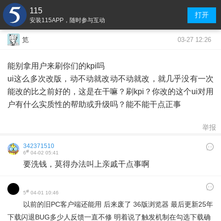
115
打开
安装115APP，随时参与互动
03-27 12:26
笕
能别拿用户来刷你们的kpi吗
ui这么多次改版，动不动就改动不动就改，就几乎没有一次
能改的比之前好的，这是在干嘛？刷kpi？你改的这个ui对用
户有什么实质性的帮助或升级吗？能不能干点正事
举报
342371510
#
6
04-02 05:41
要洗钱，莫得办法叫上亲戚干点事啊
#
5
04-01 10:46
以前的旧PC客户端还能用 后来废了 36版浏览器 最后更新25年
下载闪退BUG多少人反馈一直不修 明着说了触发机制在勾选下载确