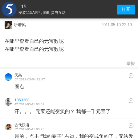
115
打开
安装115APP，随时参与互动
2011-05-10 22:19
听着风
在哪里查看自己的元宝数呢
在哪里查看自己的元宝数呢
举报
天高
#
5
2012-05-04 12:37
圈点
1053280
#
4
2011-05-11 03:09
汗。。。 元宝还能变负的？ 我都一千元宝了
古代汉语
#
3
2011-05-11 00:25
是的，点击 “我的圈子” 右边，我的变成负的了，无法发