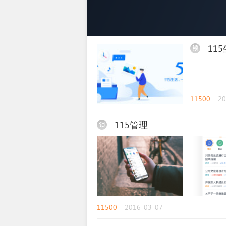
11
11500
20
115管理
锁
11500
2016-03-07
锁