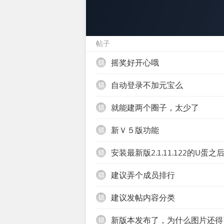
帖子
摇奖好开心哦
自动登录不加元宝么
就能建两个圈子，太少了
新Ｖ５版功能
锁
安装最新版2.1.11.122的U蛋
锁
建议弄个成员排行
锁
建议发帖内容分类
锁
新版本发布了，为什么图片还得