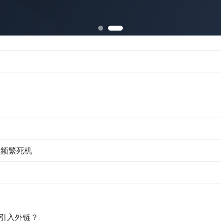
之后频繁死机
引入外链？