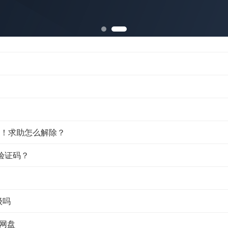
！求助怎么解除？
验证码？
级吗
网盘