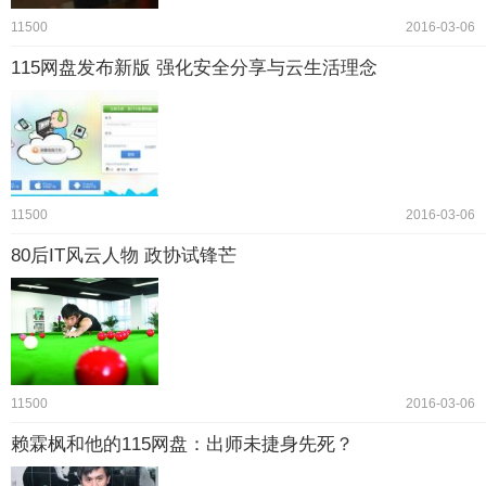
11500
2016-03-06
115网盘发布新版 强化安全分享与云生活理念
11500
2016-03-06
80后IT风云人物 政协试锋芒
11500
2016-03-06
赖霖枫和他的115网盘：出师未捷身先死？