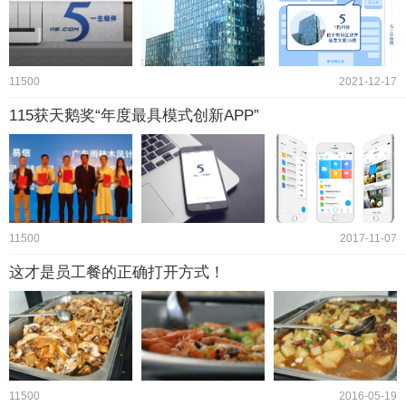
11500
2021-12-17
115获天鹅奖“年度最具模式创新APP”
11500
2017-11-07
这才是员工餐的正确打开方式！
11500
2016-05-19