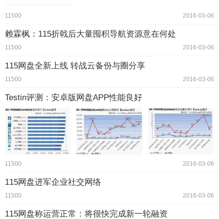
11500
2016-03-06
赖霖枫：115折戟后大量囤积导航资源意在何处
11500
2016-03-06
115网盘全新上线 转战云备份与圈分享
11500
2016-03-06
Testin评测：安卓版网盘APP性能良好
11500
2016-03-06
115网盘进军企业社交网络
11500
2016-03-06
115网盘称运营正常：将很快完成新一轮融资