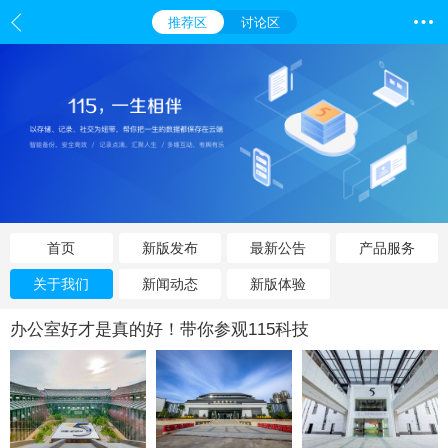
推荐区
讨论区
首页
新版发布
最新公告
产品服务
关于我们
新闻动态
新版体验
办公室好才是真的好！带你参观115科技