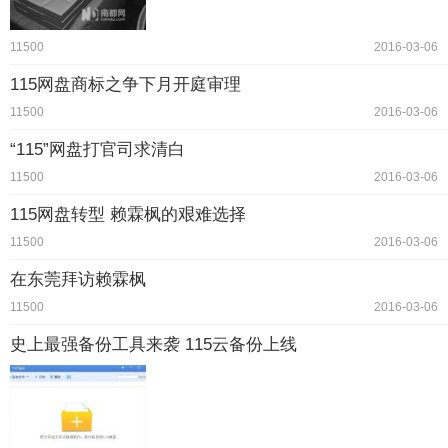
11500
2016-03-06
115网盘商标之争下月开庭审理
11500
2016-03-06
“115”网盘打官司求清白
11500
2016-03-06
115网盘转型 赖霖枫的艰难选择
11500
2016-03-06
在东莞拜访赖霖枫
11500
2016-03-06
史上最强备份工具来袭 115云备份上线