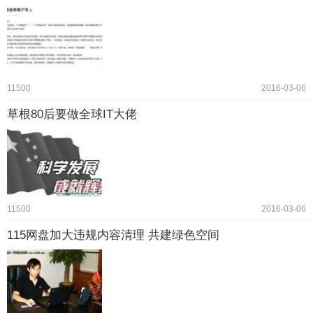
11500
2016-03-06
草根80后要做全球IT大佬
11500
2016-03-06
115网盘加大违规内容清理 共建绿色空间