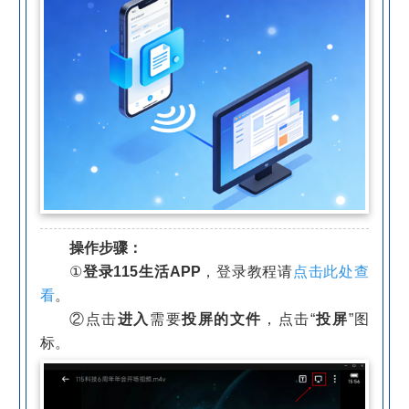
操作步骤：
①
登录115生活APP
，登录教程请
点击此处查
看
。
②点击
进入
需要
投屏的文件
，点击“
投屏
”图
标。