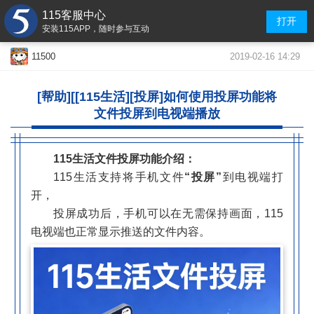
115客服中心
打开
安装115APP，随时参与互动
2019-02-16 14:29
11500
[帮助][[
115生活]
[投屏]如何使用投屏功能将
文件投屏到电视端播放
115生活文件投屏功能介绍：
115生活支持将手机文件
“投屏”
到电视端打
开，
投屏成功后，手机可以在无需保持画面，115
电视端也正常显示推送的文件内容。
.