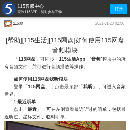
115客服中心
打开
安装115APP，随时参与互动
2021-01-28 02:56
11500
[帮助][115生活][115网盘]如何使用115网盘
音频模块
「
115网盘
」可同步「
115生活App
」“
音频
”模块中的所
有音频文件，并可进行音频播放等操作。
如何使用115网盘我听模块
登录「
115网盘
」，点击最顶部「
我听
」，可进入音频
世界。
1.最近听单
点击「
最近
」，可在左侧查看最近听过的听单，包括最
近听过、星标文件、临时听单。