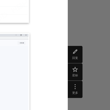
回复
星标
更多