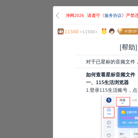
净网2026
请遵守《
服务协议
》严禁
11500
<11500>
年费VIP
[帮助]
对于已星标的音频文件
如何查看星标音频文件
一、115生活浏览器
1.登录115生活账号，