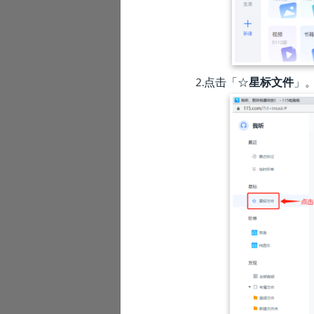
2.点击「☆
星标文件
」