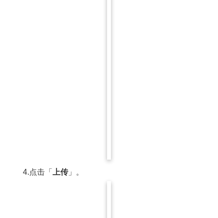
4.点击「
上传
」。