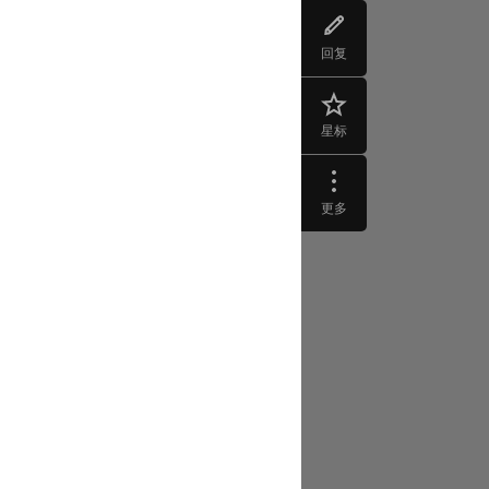
回复
星标
更多