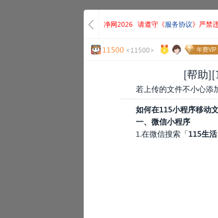
净网2026
请遵守《
服务协议
》严禁
11500
<11500>
年费VIP
[帮助]
若上传的文件不小心添加
如何在115小程序移动
一、微信小程序
1.在微信搜索「
115生活