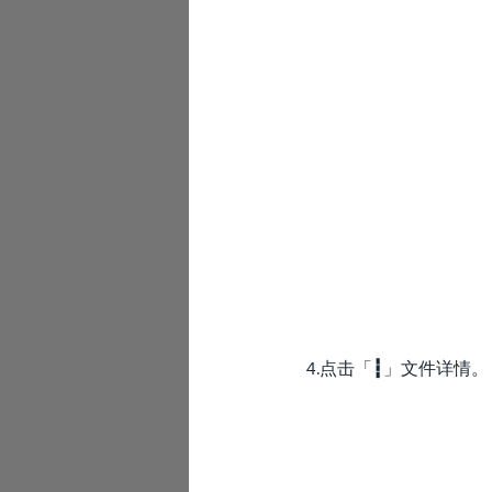
4.点击「
┇
」文件详情。