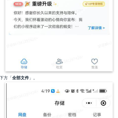
击下方「
全部
文件
」。