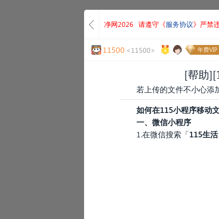
净网2026
请遵守《
服务协议
》严禁
11500
<11500>
年费VIP
[帮助]
若上传的文件不小心添加
如何在115小程序移动
一、微信小程序
1.在微信搜索「
115生活