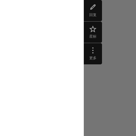
回复
星标
更多