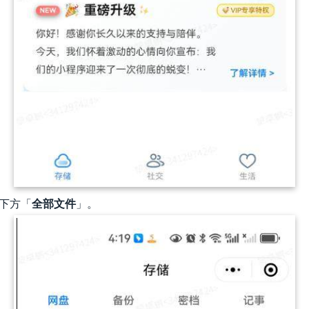
击下方「
全部
文件
」。