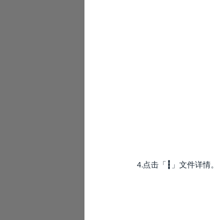
4.点击「
┇
」文件详情。