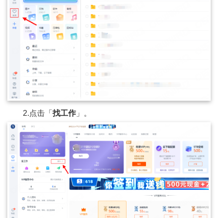
2.点击「
找工作
」。