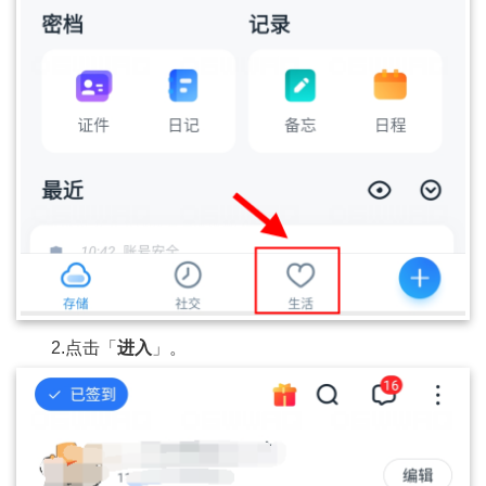
2.点击「
进入
」。