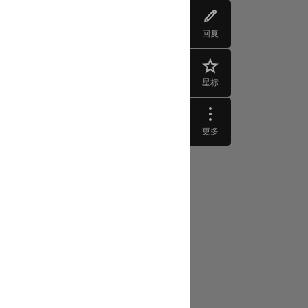
回复
星标
更多