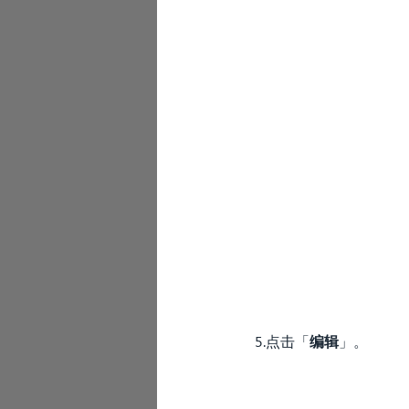
5.点击「
编辑
」。