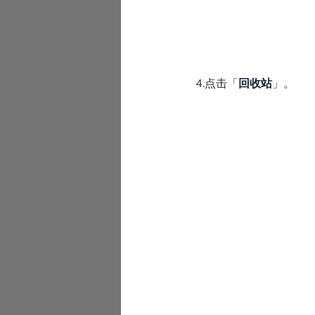
4.点击「
回收站
」。