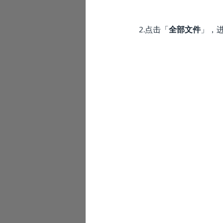
2.点击「
全部
文件
」，