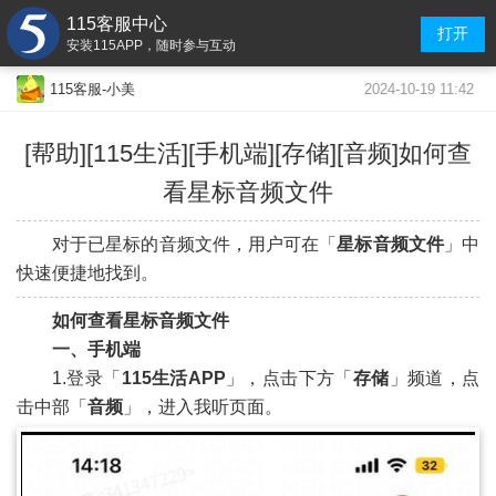
115客服中心
打开
安装115APP，随时参与互动
2024-10-19 11:42
115客服-小美
[帮助][115生活]
[手机端]
[存储][音频]如何查
看星标音频文件
对于已星标的音频文件，用户可在「
星标音频文件
」中
快速便捷地找到。
如何查看星标音频文件
一、手机端
1.登录「
115生活APP
」，点击下方「
存储
」频道，点
击中部「
音频
」，进入我听页面。