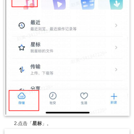
2.点击「
星标
」。