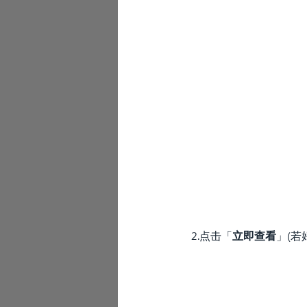
2.点击「
立即查看
」(