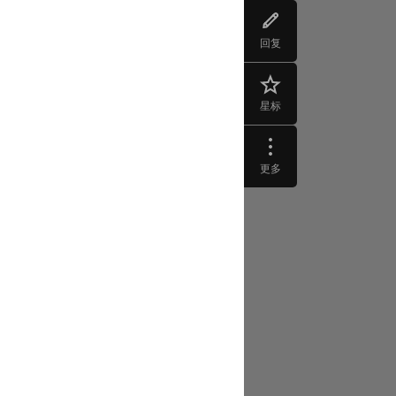
回复
星标
更多