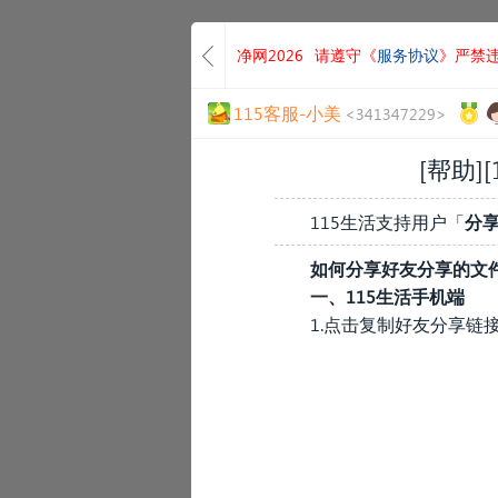
净网2026
请遵守《
服务协议
》严禁
115客服-小美
<341347229>
[帮助][
115生活支持用户「
分
如
何分享好友分享的文
一、115生活手机端
1.点击复制好友分享链