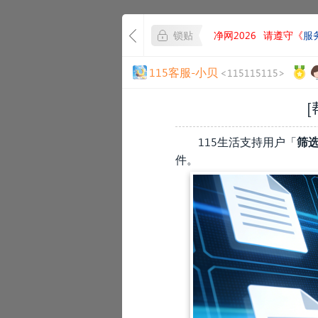
锁贴
净网2026
请遵守《
服
115客服-小贝
<115115115>
[
115生活支持用户「
筛
件。