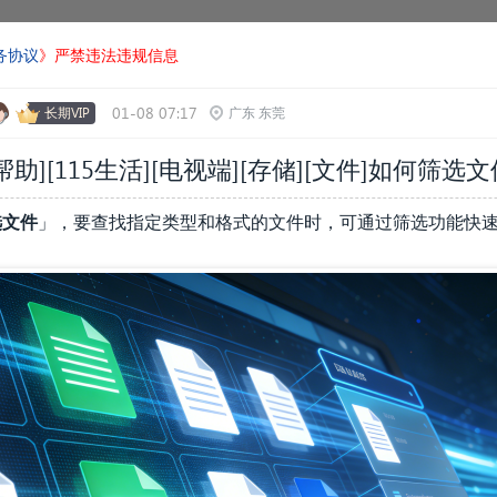
务协议
》严禁违法违规信息
01-08 07:17
长期VIP
广东 东莞
帮助][115生活][电视端][存储][文件]如何筛选文
选文件
」，要查找指定类型和格式的文件时，可通过筛选功能快