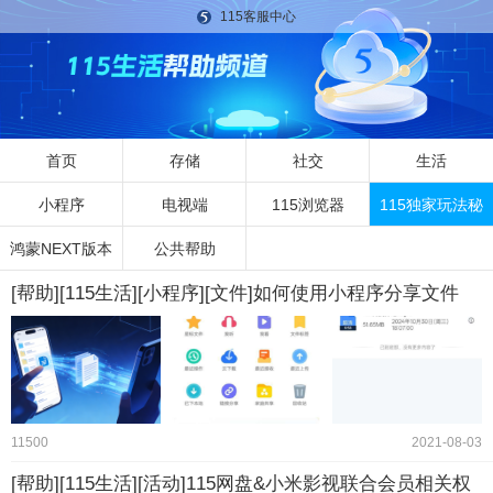
115客服中心
首页
存储
社交
生活
小程序
电视端
115浏览器
115独家玩法秘
鸿蒙NEXT版本
公共帮助
籍
[帮助][115生活][小程序][文件]如何使用小程序分享文件
11500
2021-08-03
[帮助][115生活][活动]115网盘&小米影视联合会员相关权