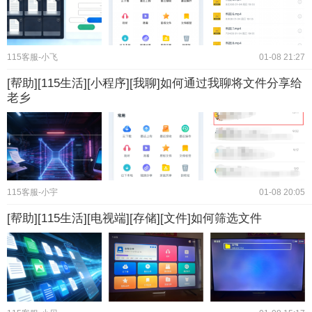
115客服-小飞
01-08 21:27
[帮助][115生活][小程序][我聊]如何通过我聊将文件分享给
老乡
115客服-小宇
01-08 20:05
[帮助][115生活][电视端][存储][文件]如何筛选文件