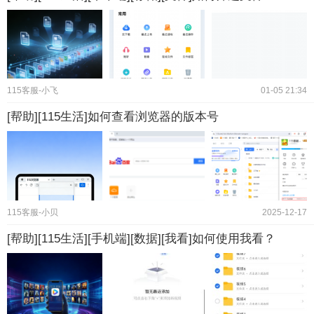
115客服-小飞
01-05 21:34
[帮助][115生活]如何查看浏览器的版本号
115客服-小贝
2025-12-17
[帮助][115生活][手机端][数据][我看]如何使用我看？