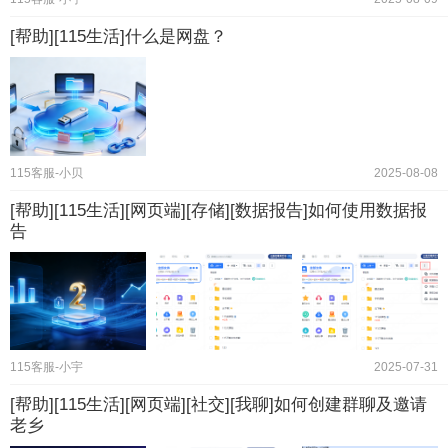
[帮助][115生活]什么是网盘？
115客服-小贝
2025-08-08
[帮助][115生活][网页端][存储][数据报告]如何使用数据报
告
115客服-小宇
2025-07-31
[帮助][115生活][网页端][社交][我聊]如何创建群聊及邀请
老乡