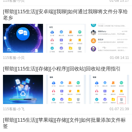
115客服-小贝
01-08 15:17
[帮助][115生活][安卓端][我聊]如何通过我聊将文件分享给
老乡
115客服-小贝
01-08 14:11
[帮助][115生活][存储][小程序][回收站]回收站使用指引
115客服-小飞
01-07 21:39
[帮助][115生活][苹果端][存储][文件]如何批量添加文件标
签