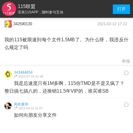
115联盟
打开
安装115APP，随时参与互动
2021-02-12 17:22
342590130
我的115被限速到每个文件1.5MB了。为什么呀，我违反什
么规定了吗
举报
343484654
#
2
2022-07-22 01:36
我是总速度只有1M多啊，115你TMD是不是又疯了？
整日搞七搞八的，还推销11.5年VIP的，谁买谁SB
风吹麦浪
#
1
2022-02-11 11:27
如何向朋友分享文件