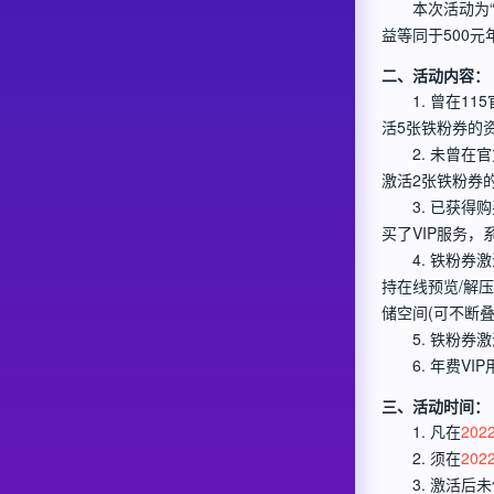
本次活动为“
益等同于500元
二、活动内容：
1. 曾在1
活5张铁粉券的
2. 未曾
激活2张铁粉券
3. 已获
买了VIP服务
4. 铁粉
持在线预览/解
储空间(可不断叠
5. 铁粉
​6. 年费VI
三、活动时间：
1. 凡在
202
2. 须在
202
3. 激活