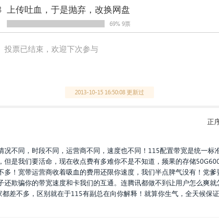
3
上传吐血，于是抛弃，改换网盘
69% 9票
投票已结束，欢迎下次参与
2013-10-15 16:50:08 更新过
正
情况不同，时段不同，运营商不同，速度也不同！115配置带宽是统一标
但是我们要活命，现在收点费有多难你不是不知道，频果的存储50G600
和115差不多！宽带运营商收着吸血的费用还限你速度，我们半点脾气没有！党
子还欺骗你的带宽速度和卡我们的互通。连腾讯都做不到让用户怎么爽就
家都差不多，区别就在于115有副总在向你解释！就算你生气，全天候保