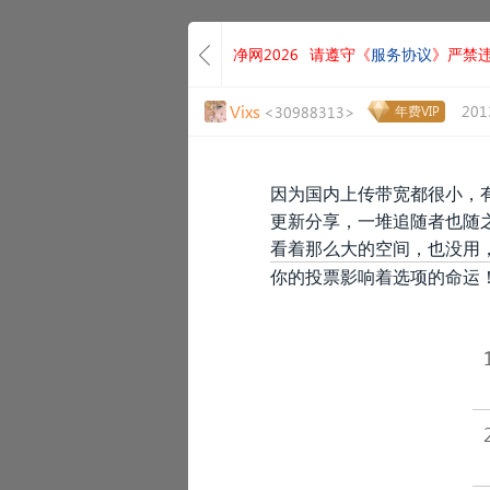
净网2026
请遵守《
服务协议
》严禁
Vixs
201
<30988313>
年费VIP
因为国内上传带宽都很小，
更新分享，一堆追随者也随
看着那么大的空间，也没用
你的投票影响着选项的命运