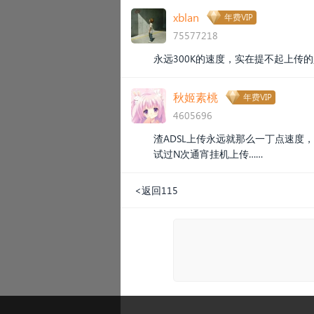
xblan
年费VIP
75577218
永远300K的速度，实在提不起上传
秋姬素桃
年费VIP
4605696
渣ADSL上传永远就那么一丁点速度
试过N次通宵挂机上传……
<返回115