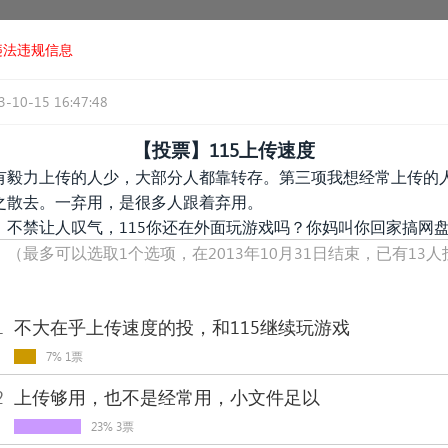
违法违规信息
3-10-15 16:47:48
【投票】115上传速度
有毅力上传的人少，大部分人都靠转存。第三项我想经常上传的
之散去。一弃用，是很多人跟着弃用。
，不禁让人叹气，115你还在外面玩游戏吗？你妈叫你回家搞网
！
（最多可以选取1个选项，在2013年10月31日结束，已有13
1
不大在乎上传速度的投，和115继续玩游戏
7% 1票
2
上传够用，也不是经常用，小文件足以
23% 3票