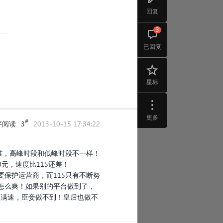
回复
3
已回复
星标
更多
#
序阅读
3
2013-10-15 17:34:22
准，高峰时段和低峰时段不一样！
元，速度比115还差！
爹要保护运营商，而115只有不断努
怎么爽！如果别的平台做到了，
证满速，臣妾做不到！皇后也做不