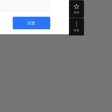
星标
回复
更多