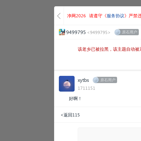
净网2026
请遵守《
服务协议
》严禁
9499795
<9499795>
原石用户
该老乡已被拉黑，该主题自动被
xytbs
原石用户
1711151
好啊！
<返回115