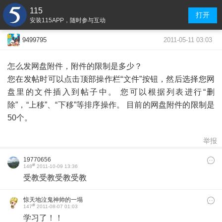
115
打开
安装115APP，随时参与互动
2011-05-11 03:03
9499795
怎么发网盘附件，附件的限制是多少？
您在发帖时可以点击顶部操作栏“文件”按钮，然后选择您网
盘里的文件插入到帖子中。 您可以根据列表进行“删
除”，“上移”、“下移”等排序操作。 目前的网盘附件的限制是
50个。
举报
19770656
#
148
2011-10-09 13:36
受教受教受教受教
惊天地泣鬼神帅的一塌
#
147
2011-08-07 01:03
糊涂的人唷
学习了！！