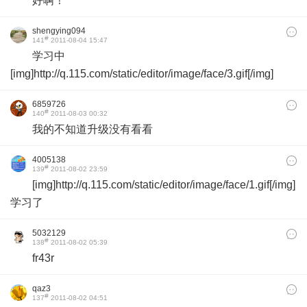
好啊！
shengying094
#
141
2011-08-04 15:47
学习中
[img]http://q.115.com/static/editor/image/face/3.gif[/img]
6859726
#
140
2011-08-03 00:32
我的不知道升级没有看看
4005138
#
139
2011-08-02 23:59
[img]http://q.115.com/static/editor/image/face/1.gif[/img]
学习了
5032129
#
138
2011-08-02 05:39
fr43r
qaz3
#
137
2011-08-02 04:51