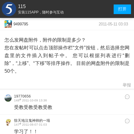
115
打开
安装115APP，随时参与互动
2011-05-11 03:03
9499795
怎么发网盘附件，附件的限制是多少？
您在发帖时可以点击顶部操作栏“文件”按钮，然后选择您网
盘里的文件插入到帖子中。 您可以根据列表进行“删
除”，“上移”、“下移”等排序操作。 目前的网盘附件的限制是
50个。
举报
19770656
#
148
2011-10-09 13:36
受教受教受教受教
惊天地泣鬼神帅的一塌
#
147
2011-08-07 01:03
糊涂的人唷
学习了！！