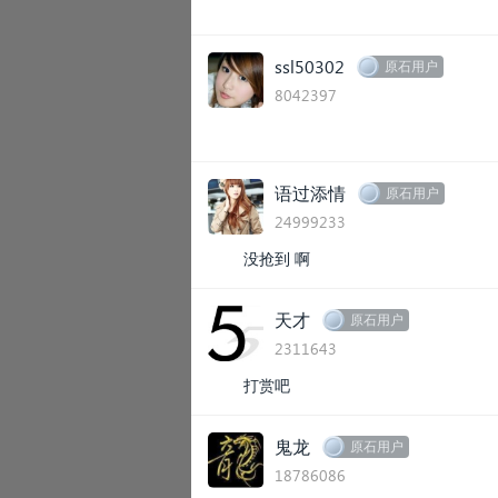
ssl50302
原石用户
8042397
语过添情
原石用户
24999233
没抢到 啊
天才
原石用户
2311643
打赏吧
鬼龙
原石用户
18786086