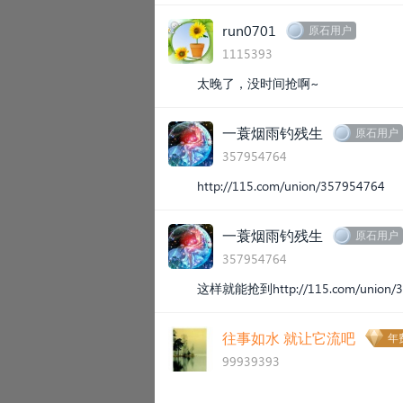
run0701
原石用户
1115393
太晚了，没时间抢啊~
一蓑烟雨钓残生
原石用户
357954764
http://115.com/union/357954764
一蓑烟雨钓残生
原石用户
357954764
这样就能抢到
http://115.com/union
往事如水 就让它流吧
年费
99939393