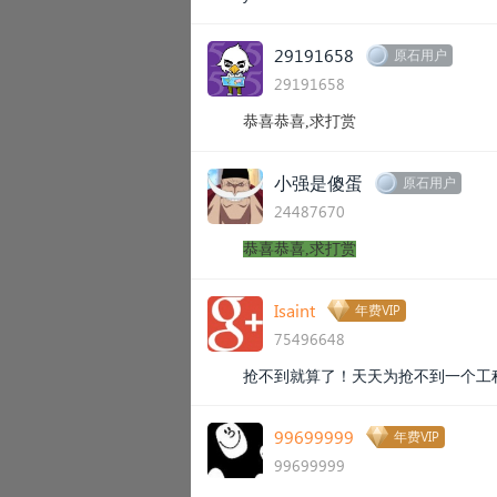
29191658
原石用户
29191658
​恭喜
恭喜
,求打赏
小强是傻蛋
原石用户
24487670
恭喜
恭喜
,求打赏​
Isaint
年费VIP
75496648
抢不到就算了！天天为抢不到一个工
99699999
年费VIP
99699999