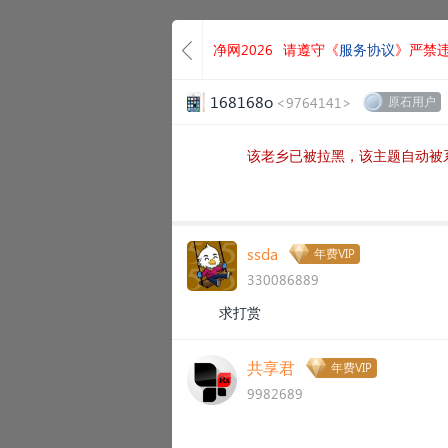
净网2026
请遵守《
服务协议
》严禁
168168o
<9764141>
原石用户
该老乡已被拉黑，该主题自动被
ssda
年费VIP
330086889
求打赏
共享君
年费VIP
9982689