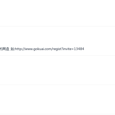
网盘 如;
http://www.gokuai.com/regist?invite=13484