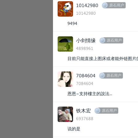
10142980
原石用户
10142980
9494
小剑情缘
原石用户
4898961
目前只能直接上图床或者能外链图片的
7084604
原石用户
7084604
恩恩~支持樓主的說法...
铁木宏
原石用户
6937688
说的是