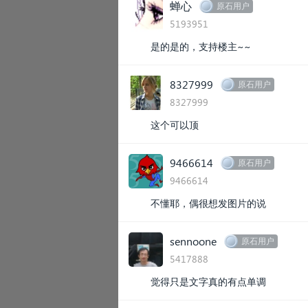
蝉心
原石用户
5193951
是的是的，支持楼主~~
8327999
原石用户
8327999
这个可以顶
9466614
原石用户
9466614
不懂耶，偶很想发图片的说
sennoone
原石用户
5417888
觉得只是文字真的有点单调