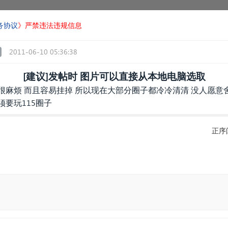
务协议
》严禁违法违规信息
2011-06-10 05:36:38
[建议]发帖时 图片可以直接从本地电脑选取
很麻烦 而且容易挂掉 所以现在大部分圈子都冷冷清清 没人愿意
须要玩115圈子
正序