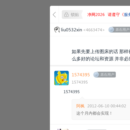
锁贴
净网2026
请遵守《
服
liu0532xin
<4663474>
原石用户
如果先要上传图床的话 那样
么多好的论坛和资源 并非必
1574395
原石用户
1574395
1574395
阿枫
2012-06-10 00:44:02
这个月内都会实现！