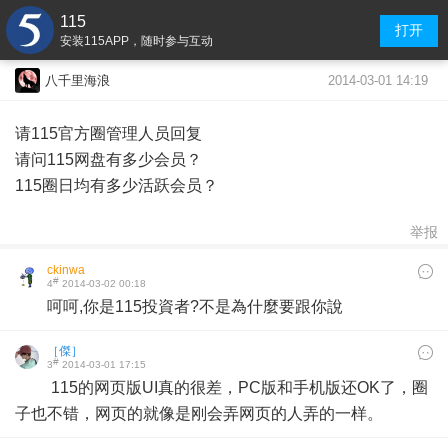
115
打开
安装115APP，随时参与互动
2014-03-01 14:19
八千里海浪
请115官方圈管理人员回复
请问115网盘有多少会员？
115圈日均有多少活跃会员？
举报
ckinwa
#
4
2014-03-02 00:18
呵呵,你是115投資者?不是為什麼要跟你說
［傑］
#
3
2014-03-01 17:15
115的网页版UI真的很差，PC版和手机版还OK了，圈
子也不错，网页的就像是刚会弄网页的人弄的一样。