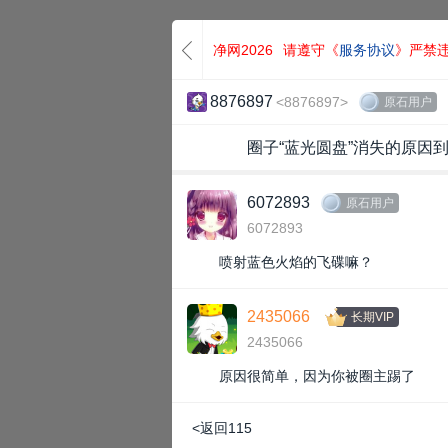
净网2026
请遵守《
服务协议
》严禁
8876897
<8876897>
原石用户
圈子“蓝光圆盘”消失的原因
6072893
原石用户
6072893
喷射蓝色火焰的飞碟嘛？
2435066
长期VIP
2435066
原因很简单，因为你被圈主踢了
<返回115