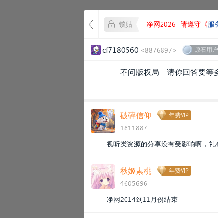
锁贴
净网2026
请遵守《
服
cf7180560
<8876897>
原石用户
不问版权局，请你回答要等
破碎信仰
年费VIP
1811887
视听类资源的分享没有受影响啊，礼
秋姬素桃
年费VIP
4605696
净网2014到11月份结束