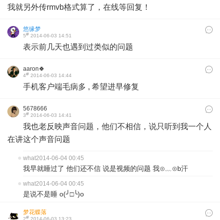
我就另外传rmvb格式算了，在线等回复！
悠缘梦
#
5
2014-06-03 14:51
表示前几天也遇到过类似的问题
aaron🍀
#
4
2014-06-03 14:44
​手机客户端毛病多 , 希望进早修复
5678666
#
3
2014-06-03 14:41
我也老反映声音问题，他们不相信，说只听到我一个人
在讲这个声音问题
what
2014-06-04 00:45
我早就睡过了 他们还不信 说是视频的问题 我⊙﹏⊙b汗
what
2014-06-04 00:45
是说不是睡 o(╯□╰)o
梦花蝶落
#
2
2014-06-03 13:23