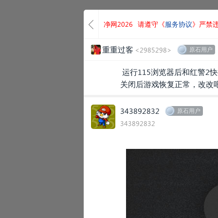
净网2026
请遵守《
服务协议
》严禁
重重过客
<2985298>
原石用户
运行115浏览器后和红警2快捷键
关闭后游戏恢复正常，改改
343892832
原石用户
343892832