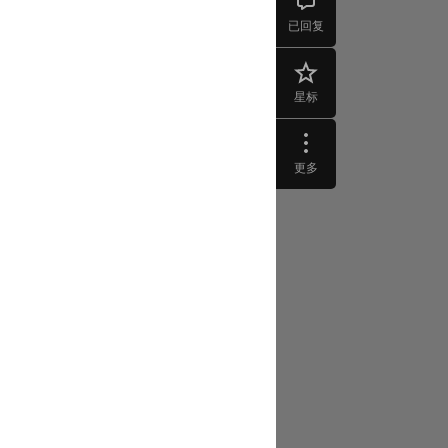
已回复
星标
更多