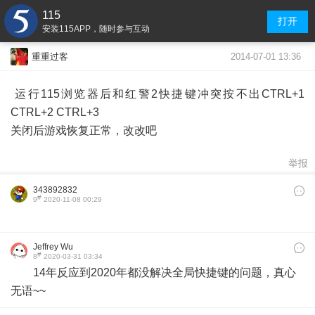
115
打开
安装115APP，随时参与互动
2014-07-01 13:36
重重过客
运行115浏览器后和红警2快捷键冲突按不出CTRL+1
CTRL+2 CTRL+3
关闭后游戏恢复正常，改改吧
举报
343892832
#
9
2020-11-08 00:29
Jeffrey Wu
#
8
2020-03-31 03:34
14年反应到2020年都没解决全局快捷键的问题，真心
无语~~