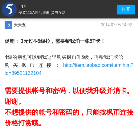
115
打开
安装115APP，随时参与互动
2014-07-05 14:02
夭夭五
促销： 3元过4-5级拉，需要帮我消一张5T卡
！
4级的亲也可以到我这里购买枫币升5级，再帮我消卡哈！
购买枫币连接：
http://item.taobao.com/item.htm?
id=39521132104
需要提供帐号和密码，以便我升级并消卡。
谢谢。
不想提供的帐号和密码的，只能按枫币连接
价格打赏哦。