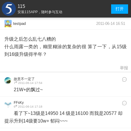
115
打开
安装115APP，随时参与互动
2011-06-14 16:51
testpad
升级之后怎么乱七八糟的
什么雨露一类的，糊里糊涂的复杂的很 算了一下，从15级
到16级升级得半年？
举报
故意不一定了
#
7
2011-06-14 17:54
21W+的飘过~
FFsKy
#
6
2011-06-14 17:18
看了下~13级是14950 14 级是16100 而我是20577 却
提示升到14级要10w+ 郁闷~~~