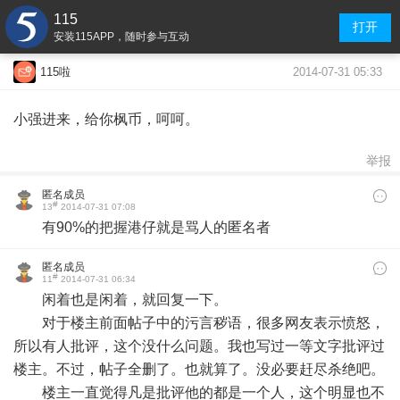
115
打开
安装115APP，随时参与互动
2014-07-31 05:33
115啦
小强进来，给你枫币，呵呵。
举报
匿名成员
#
13
2014-07-31 07:08
有90%的把握港仔就是骂人的匿名者
匿名成员
#
11
2014-07-31 06:34
闲着也是闲着，就回复一下。
对于楼主前面帖子中的污言秽语，很多网友表示愤怒，
所以有人批评，这个没什么问题。我也写过一等文字批评过
楼主。不过，帖子全删了。也就算了。没必要赶尽杀绝吧。
楼主一直觉得凡是批评他的都是一个人，这个明显也不