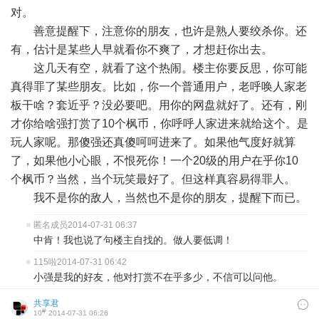
对。
善意提醒下，注意你的朋友，也许是熟人要绞杀你。还
有，估计是某些人早就看你不爽了，才想赶你出去。
这几天有空，就看了这个热闹。楼主你要反思，你可能
真得罪了某些朋友。比如，你一个普通用户，老呼唤人家老
板干啥？套近乎？没必要吧。用你的网盘就好了。还有，刚
才你给啥强打赏了10个枫币，你呼呼人家进来就给这个。是
玩人家呢。那傻强还真傻呵呵进来了。如果他气度好就算
了，如果他小心眼，不恨死你！一个20级的用户在乎你10
个枫币？当然，当个玩笑最好了。但这样真容易得罪人。
我不是你的敌人，当然也不是你的朋友，提醒下而已。
匿名成员
2014-07-31 06:37
中肯！我也说了句楼主自找的。做人要低调！
115啦
2014-07-31 06:42
小强是我的好友，他对打赏不在乎多少，不信可以问他。
共享君
#
10
2014-07-31 06:26