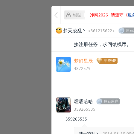
锁贴
净网2026
请遵守《
服
梦天凌乱丶
<361215622>
原石
接注册任务，求回馈枫币。
梦幻星辰
年费VIP
4872579
​​​​
嚯嚯哈哈
原石用户
359265535
359265535
梦天凌乱丶
2014-08-10 00: