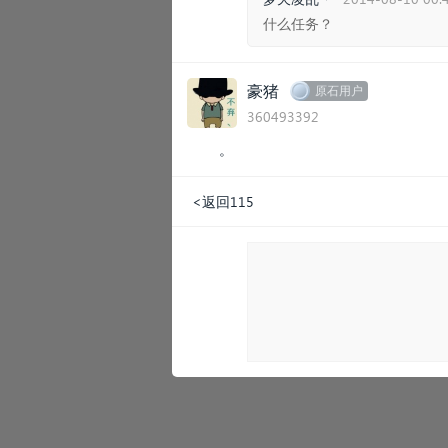
什么任务？
豪猪
原石用户
360493392
。
<返回115