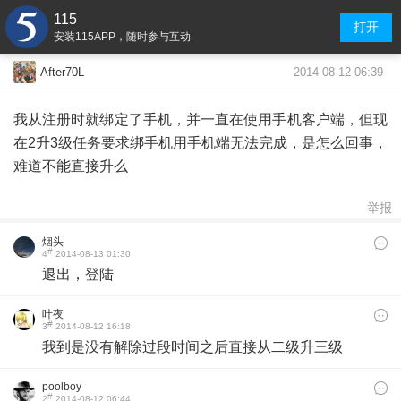
115
打开
安装115APP，随时参与互动
2014-08-12 06:39
After70L
我从注册时就绑定了手机，并一直在使用手机客户端，但现
在2升3级任务要求绑手机用手机端无法完成，是怎么回事，
难道不能直接升么
举报
烟头
#
4
2014-08-13 01:30
退出，登陆
叶夜
#
3
2014-08-12 16:18
我到是没有解除过段时间之后直接从二级升三级
poolboy
#
2
2014-08-12 06:44