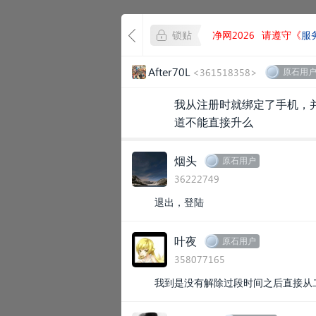
锁贴
净网2026
请遵守《
服
After70L
<361518358>
原石用
我从注册时就绑定了手机，
道不能直接升么
烟头
原石用户
36222749
退出，登陆
叶夜
原石用户
358077165
我到是没有解除过段时间之后直接从