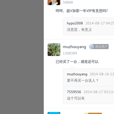
58888
呵呵。超V加那一年VIP有意思吗?
hypo2008
2014-08-17 04:2
没意思，有意义
muzhouyang
原石用户
1308389
已经买了一台，感觉还可以
muzhouyang
2014-08-16 11
要不再买一台送人？
7559556
2014-08-17 03:13
这个可以有