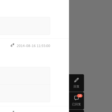
#
4
2014-08-16 11:55:00
回复
16
已回复
#