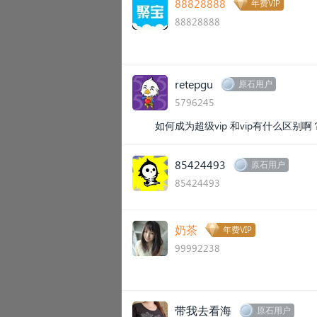
88828888
年费VIP
88828888
retepgu
原石用户
5796245
如何成为超级vip 和vip有什么区别啊
85424493
原石用户
85424493
奶茶
年费VIP
99992238
带我去看海
原石用户