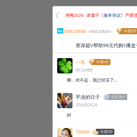
净网2026
请遵守《
服务协议
》严禁
88828888
<88828888>
年费VIP
资深超V帮助99元代购5播
一名
年费VIP
8532988
啊，对不起，我已经买了…
平淡的日子
原石用户
356692616
好
58888
长期VIP