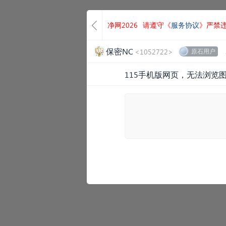
净网2026
请遵守《
服务协议
》严禁
保密NC
<1052722>
原石用户
115手机版网页，无法浏览