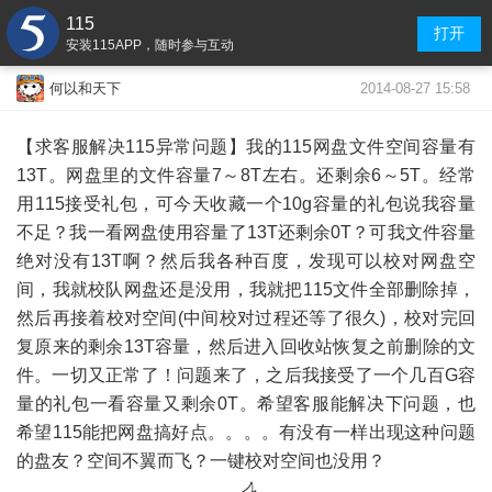
115
打开
安装115APP，随时参与互动
2014-08-27 15:58
何以和天下
【求客服解决115异常问题】我的115网盘文件空间容量有
13T。网盘里的文件容量7～8T左右。还剩余6～5T。经常
用115接受礼包，可今天收藏一个10g容量的礼包说我容量
不足？我一看网盘使用容量了13T还剩余0T？可我文件容量
绝对没有13T啊？然后我各种百度，发现可以校对网盘空
间，我就校队网盘还是没用，我就把115文件全部删除掉，
然后再接着校对空间(中间校对过程还等了很久)，校对完回
复原来的剩余13T容量，然后进入回收站恢复之前删除的文
件。一切又正常了！问题来了，之后我接受了一个几百G容
量的礼包一看容量又剩余0T。希望客服能解决下问题，也
希望115能把网盘搞好点。。。。有没有一样出现这种问题
的盘友？空间不翼而飞？一键校对空间也没用？