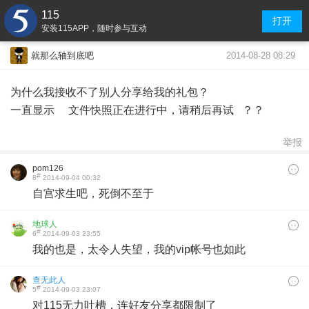
115
打开
安装115APP，随时参与互动
2014-08-28 08:29
就那么轴到底吧
为什么我接收不了别人分享给我的礼包？
一直显示 文件快照正在进行中，请稍后再试 ？？
举报
pom126
#
8
2014-09-04 00:32
自宫求生吧，死倒不至于
地球人
#
6
2014-09-03 23:55
我的也是，太令人失望，我的vip帐号也如此
查无此人
#
5
2014-09-03 23:07
对115无力吐槽，连好友分享都限制了