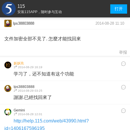
115
打开
安装115APP，随时参与互动
2014-08-28 11:10
lps38803888
文件加密全部不見了. 怎麼才能找回來
举报
妖妖玖
#
3
2014-08-29 16:19
学习了，还不知道有这个功能
lps38803888
#
2
2014-08-29 03:25
謝謝.已經找回來了
Gemini
#
1
2014-08-28 12:01
http://help.115.com/web/43990.html?
id=1406167596195