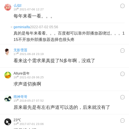
么似t
#
18
2021-07-06 12:27
每年来看一看。。。
geminialfa
2022-07-02 05:56
真的是每年来看看。。。百度都可以靠外部播放器绕过。。。1
15不开放外部播放器选择也很头疼
无影雪莲
#
17
2021-06-18 23:19
看来这个需求果真提了N多年啊，没戏了
Allure昔年
#
16
2021-02-28 06:25
求声道切换啊
雨神哥哥
#
15
2019-05-27 07:52
原来最先是有左右声道可以选的，后来就没有了
23℃
#
14
2017-07-01 23:06