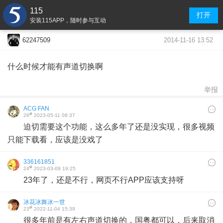
115
打开
安装115APP，随时参与互动
2014-11-16 13:52
62247509
什么时候才能有声道切换啊
举报
ACG FAN
#
26
2023-05-11 08:37
迫切需要这个功能，这么多年了还是没实现，很多视频
只能下载看，应该是没戏了
336161851
#
24
2023-03-09 19:25
23年了，还是不行，网页不行APP应该支持呀
冰花冰舞冰一世
#
23
2022-11-04 15:39
很多年前是有左右声道切换的，国粤都可以，后来取消