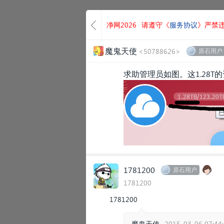
净网2026
请遵守《
服务协议
》严禁
魔鬼天使
<50788626>
原石用户
求助管理员如图。这1.28
1781200
原石用户
1781200
1781200
魔鬼天使
2015-03-06 07:44