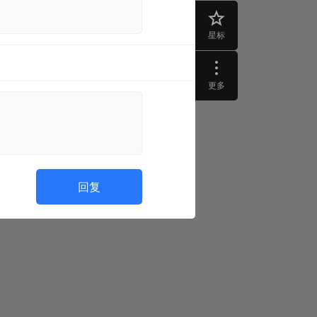
星标
更多
回复