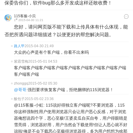
保委告你们，软件bug那么多开发成这样还敢收费！
115客服-小贝
#
1
2015-04-30 11:21
您好，请问网页版不能下载和上传具体有什么体现，能
否把所遇问题详细描述？以便更好的帮您解决问题。
路人甲
2015-04-30 21:49
大众的心声是有个客户端，你看不出来吗
紫霜雪梅
2015-05-01 04:53
客户端客户端客户端客户端客户端客户端客户端客户端客户端
客户端客户端
zhonggq
2015-05-02 05:30
@哥哥
:强烈要求恢复客户端，拒绝捆绑的115浏览器！
酸包子
2015-05-02 23:36
@115客服-小虹: 115说好得独立客户端呢?不要浏览器，115
你这样强制性用户使用浏览器只会让用户恶心反感，对于浏览
器俺想说四个字，恶心至极!王婆卖瓜自买自夸，用户得眼睛是
雪亮得，浏览器好用，用户当然会下载使用!但让人恶心就不好
说啦!俺是不会下载恶心至极得浏览器得，多为用户想想为啥那