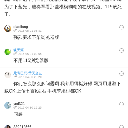
为了下蓝光，谁稀罕看那些模模糊糊的在线视频。115该死
了。
qiaoliang
#
9
2015-05-01 05:41
强烈要求下架浏览器版
魂天涯
#
8
2015-05-01 02:55
不用115浏览器版
此号已死-黄天当立
#
7
2015-04-30 23:20
你们怎么那么多问题啊 我都用得挺好得 网页用遨游下
载OK 上传七百k左右 手机苹果也都OK
ymf321
#
6
2015-04-30 15:25
同感
339212566